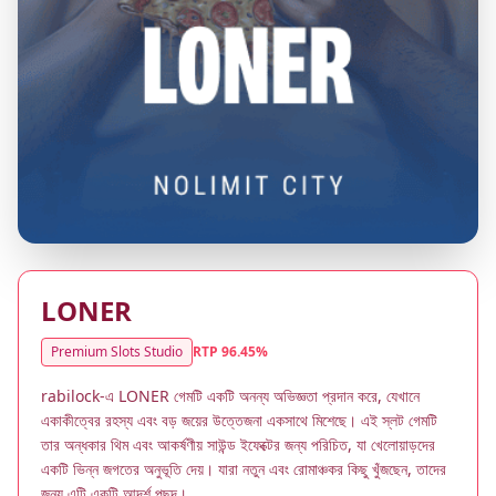
▶
LONER
Premium Slots Studio
RTP 96.45%
rabilock-এ LONER গেমটি একটি অনন্য অভিজ্ঞতা প্রদান করে, যেখানে
একাকীত্বের রহস্য এবং বড় জয়ের উত্তেজনা একসাথে মিশেছে। এই স্লট গেমটি
তার অন্ধকার থিম এবং আকর্ষণীয় সাউন্ড ইফেক্টের জন্য পরিচিত, যা খেলোয়াড়দের
একটি ভিন্ন জগতের অনুভূতি দেয়। যারা নতুন এবং রোমাঞ্চকর কিছু খুঁজছেন, তাদের
জন্য এটি একটি আদর্শ পছন্দ।