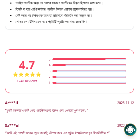
ওয়াইল্ড প্রতীক অন্য যে কোনো সাধারণ প্রতীকের বিকল্প হিসেবে কাজ করে।
তিনটি বা তার বেশি স্ক্যাটার প্রতীক মিললে বোনাস রাউন্ড সক্রিয় হয়।
বেট করার পর স্পিন শুরু হলে তা মাঝপথে পরিবর্তন করা সম্ভব নয়।
গেমের পে-টেবিল চেক করে প্রতিটি প্রতীকের মান জেনে নিন।
5
4.7
4
3
⭐⭐⭐⭐⭐
2
1248 Reviews
1
Ar***if
2023-11-12
“খুবই চমৎকার একটি গেম, গ্রাফিক্সগুলো দারুণ এবং খেলতে খুব সহজ।”
Sa***ul
2023-12-05
“আমি এই গেমটি অনেক পছন্দ করেছি, বিশেষ করে এর সাউন্ড ইফেক্টগুলো খুব রিয়েলিস্টিক।”