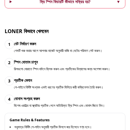
ফ্রি স্পিন ফিচারটি কীভাবে সক্রিয় হয়?
▼
LONER কিভাবে খেলবেন
বেট নির্ধারণ করুন
1
গেমটি শুরু করার আগে আপনার বাজেট অনুযায়ী বাজি বা বেটের পরিমাণ সেট করুন।
স্পিন বোতাম চাপুন
2
রিলগুলো ঘোরাতে স্পিন বাটনে ক্লিক করুন এবং প্রতীকের বিন্যাসের জন্য অপেক্ষা করুন।
প্রতীক মেলান
3
পে-লাইনে নির্দিষ্ট সংখ্যক একই ধরণের প্রতীক মিলিয়ে জয়ী কম্বিনেশন তৈরি করুন।
বোনাস সংগ্রহ করুন
4
বিশেষ ওয়াইল্ড বা স্ক্যাটার প্রতীক পেলে অতিরিক্ত ফ্রি স্পিন এবং বোনাস জিতে নিন।
Game Rules & Features
শুধুমাত্র নির্দিষ্ট পে-লাইন অনুযায়ী প্রতীক মিললে জয় হিসেবে গণ্য হবে।