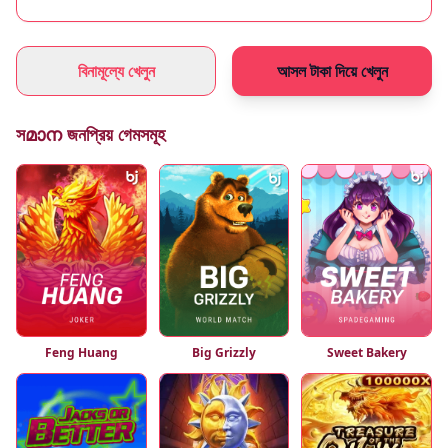
বিনামূল্যে খেলুন
আসল টাকা দিয়ে খেলুন
সമാന জনপ্রিয় গেমসমূহ
Feng Huang
Big Grizzly
Sweet Bakery