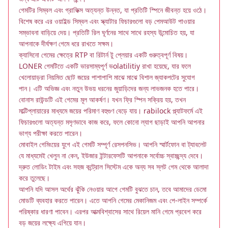
গেমটির সিম্বল এবং গ্রাফিক্স অত্যন্ত উন্নত, যা প্রতিটি স্পিনে জীবন্ত হয়ে ওঠে।
বিশেষ করে এর ওয়াইল্ড সিম্বল এবং স্ক্যাটার ফিচারগুলো বড় পেমআউট পাওয়ার
সম্ভাবনা বাড়িয়ে দেয়। প্রতিটি রিল ঘূর্ণনের সাথে সাথে রহস্য উন্মোচিত হয়, যা
আপনাকে দীর্ঘক্ষণ গেমে ধরে রাখতে সক্ষম।
ক্যাসিনো গেমের ক্ষেত্রে RTP বা রিটার্ন টু প্লেয়ার একটি গুরুত্বপূর্ণ বিষয়।
LONER গেমটিতে একটি ভারসাম্যপূর্ণ ভolatilitiy রাখা হয়েছে, যার ফলে
খেলোয়াড়রা নিয়মিত ছোট জয়ের পাশাপাশি মাঝে মাঝে বিশাল জ্যাকপটের সুযোগ
পান। এটি অভিজ্ঞ এবং নতুন উভয় ধরনের জুয়াড়িদের জন্য লাভজনক হতে পারে।
বোনাস রাউন্ডটি এই গেমের মূল আকর্ষণ। যখন ফ্রি স্পিন সক্রিয় হয়, তখন
মাল্টিপ্লায়ারের মাধ্যমে জয়ের পরিমাণ বহুগুণ বেড়ে যায়। rabilock প্ল্যাটফর্মে এই
ফিচারগুলো অত্যন্ত মসৃণভাবে কাজ করে, ফলে কোনো ল্যাগ ছাড়াই আপনি আপনার
ভাগ্য পরীক্ষা করতে পারেন।
মোবাইল গেমিংয়ের যুগে এই গেমটি সম্পূর্ণ রেসপনসিভ। আপনি স্মার্টফোন বা ট্যাবলেট
যে মাধ্যমেই খেলুন না কেন, ইউজার ইন্টারফেসটি আপনাকে সর্বোচ্চ স্বাচ্ছন্দ্য দেবে।
দ্রুত লোডিং টাইম এবং সহজ কন্ট্রোল সিস্টেম একে অন্য সব স্লট গেম থেকে আলাদা
করে তুলেছে।
আপনি যদি আসল অর্থের ঝুঁকি নেওয়ার আগে গেমটি বুঝতে চান, তবে আমাদের ডেমো
মোডটি ব্যবহার করতে পারেন। এতে আপনি গেমের মেকানিজম এবং পে-লাইন সম্পর্কে
পরিষ্কার ধারণা পাবেন। এরপর আত্মবিশ্বাসের সাথে রিয়েল মানি গেমে প্রবেশ করে
বড় জয়ের লক্ষ্যে এগিয়ে যান।