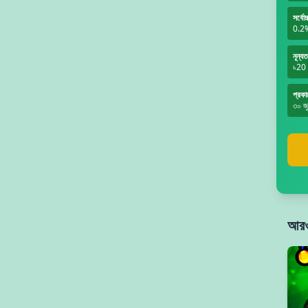
সর্বোচ
0.2
নূন্য
৳20
প্রকা
৩০ জ
আরও