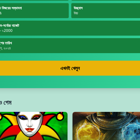
্চ বিজয়ের সম্ভাবনা
উচ্ছ্বাস
%
উচ্চ
তম-সর্বোচ্চ বাজেট
 - ৳2000
শের তারিখ
ুন, ২০২৪
এখনই খেলুন
 গেম