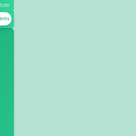
াই করুন
িস্টার