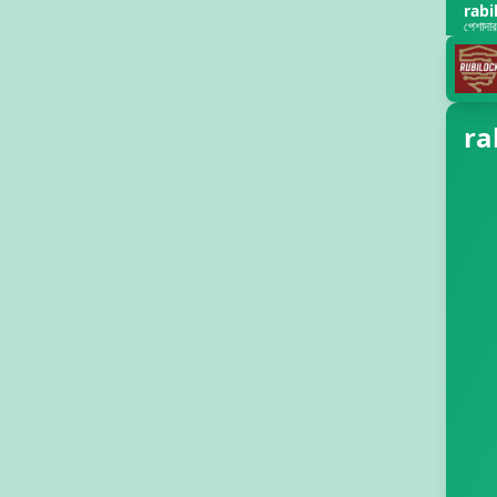
rabi
পেশাদার 
rab