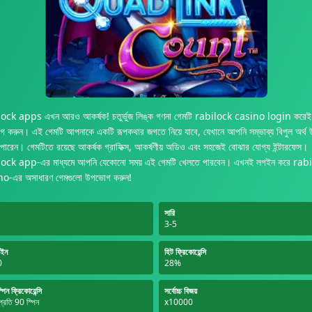
ock apps এখন আরও আকর্ষক! চতুর্ভুজ লিঙ্ক গণনা গেমটি rabilock casino login করেই
 করুন। এই গেমটি আপনাকে একটি রূপকথার জগতে নিয়ে যাবে, যেখানে আপনি সম্ভাব্য বিপুল অর্থ উ
পারেন। গেমটিতে রয়েছে আকর্ষক গ্রাফিক্স, আকর্ষণীয় অডিও এবং সহজেই বোঝার যোগ্য ইন্টারফেস।
ock app-এর মাধ্যমে আপনি যেকোনো সময় এই গেমটি খেলতে পারবেন। এখনই লগইন করে rab
o-এর অসাধারণ গেমগুলো উপভোগ করুন!
সারি
3-5
াইন
হিট ফ্রিকোয়েন্সি
0
28%
্পিন ফ্রিকোয়েন্সি
সর্বোচ্চ বিজয়
প্রতি 90 স্পিন
x10000