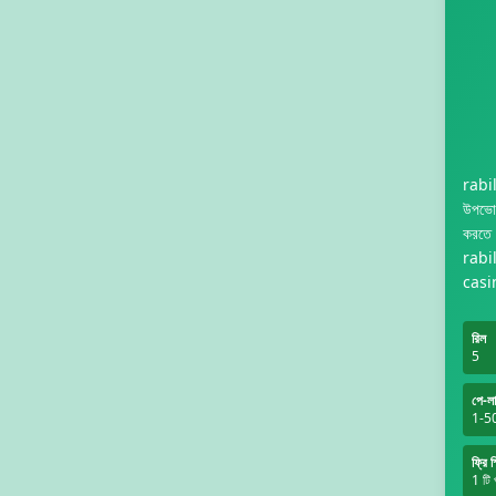
rabil
উপভোগ
করতে 
rabil
casin
রিল
5
পে-ল
1-5
ফ্রি স
1 টি 