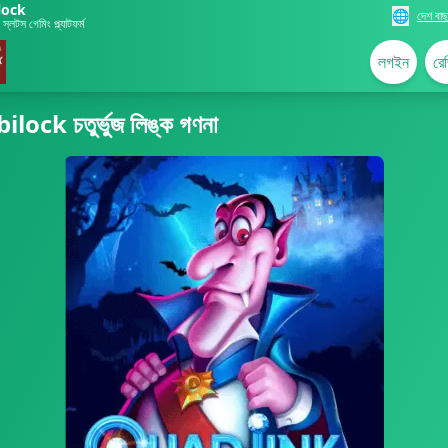
lock
🌐
দেশ বাছ
স্লটস গেমিং প্ল্যাটফর্ম
লগইন
রেজ
ilock চতুর্ভুজ লিঙ্ক গণনা